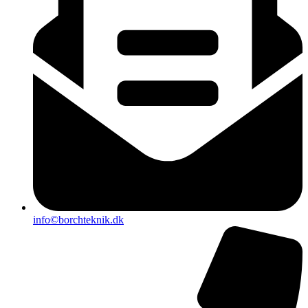
info©borchteknik.dk